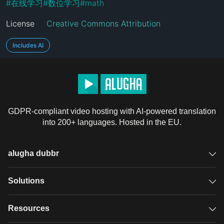
#
在线学习
#
数位学习
#
math
License
Creative Commons Attribution
Includes AI
GDPR-compliant video hosting with AI-powered translation
into 200+ languages. Hosted in the EU.
alugha dubbr
Overview
Solutions
Accessible subtitles
GDPR video hosting
Resources