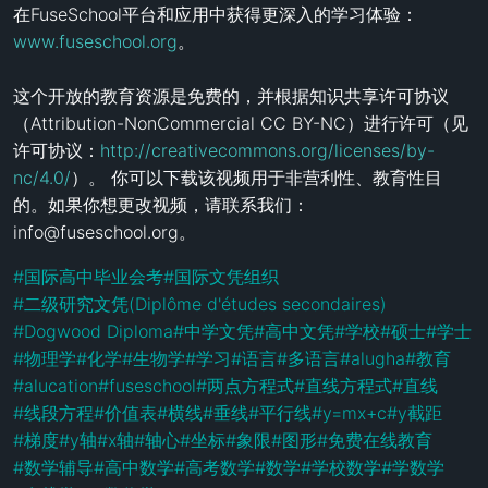
在FuseSchool平台和应用中获得更深入的学习体验：
www.fuseschool.org
。

这个开放的教育资源是免费的，并根据知识共享许可协议
（Attribution-NonCommercial CC BY-NC）进行许可（见
许可协议：
http://creativecommons.org/licenses/by-
nc/4.0/
）。 你可以下载该视频用于非营利性、教育性目
的。如果你想更改视频，请联系我们：
info@fuseschool.org。
#
国际高中毕业会考
#
国际文凭组织
#
二级研究文凭(Diplôme d'études secondaires)
#
Dogwood Diploma
#
中学文凭
#
高中文凭
#
学校
#
硕士
#
学士
#
物理学
#
化学
#
生物学
#
学习
#
语言
#
多语言
#
alugha
#
教育
#
alucation
#
fuseschool
#
两点方程式
#
直线方程式
#
直线
#
线段方程
#
价值表
#
横线
#
垂线
#
平行线
#
y=mx+c
#
y截距
#
梯度
#
y轴
#
x轴
#
轴心
#
坐标
#
象限
#
图形
#
免费在线教育
#
数学辅导
#
高中数学
#
高考数学
#
数学
#
学校数学
#
学数学