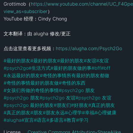
Grottimob（
https://www.youtube.com/channel/UC_F4Gp
view_as=subscriber
）

YouTube 经理：Cindy Chong

文本翻译：由 alugha 修改/更正

点击这里查看更多视频：
https://alugha.com/Psych2Go
#
最好的朋友
#
最好的朋友
#
最好的朋友
#
友谊
#
友谊
#
psych2go
#
生活方式
#
最好的朋友做的事
#
bff
#
bff
#
永远最好的朋友
#
奇怪的事情所有最好的朋友都做
#
奇怪的事情最好的朋友做
#
奇怪的东西
#
女孩们所做的奇怪的事情
#
psych2go 朋友
#
psych2go 朋友
#
psych2go 友谊
#
psych2go 友谊
#
psych2go 最好的朋友
#
朋友们
#
好朋友
#
真正的朋友
#
真正的朋友
#
朋友
#
朋友永远
#
心理学
#
幸福
#
心理健康
#
alugha
#
宣言
#
语言
#
多语言
#
教育
#
学习
License
Creative Commons Attribution-ShareAlike