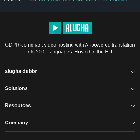
GDPR-compliant video hosting with AI-powered translation
into 200+ languages. Hosted in the EU.
alugha dubbr
Overview
Solutions
Accessible subtitles
GDPR video hosting
Resources
Audio description
Player
Case studies
Company
Glossary
Podcasts with alugha
News & Articles
Pricing