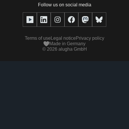
Follow us on social media
Full service
Help center
Our team
alugha2go
alugha Academy
Partners
Alucation
Terms of use
Legal notice
Privacy policy
Press (media kit)
Made in Germany
©
2026
alugha GmbH
Videos
Responsibility statement
Contact