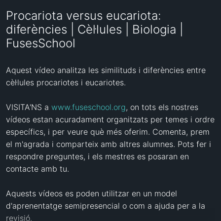
Procariota versus eucariota:
diferències | Cèl·lules | Biologia |
FusesSchool
Aquest vídeo analitza les similituds i diferències entre 
cèl·lules procariotes i eucariotes. 

VISITA'NS a 
www.fuseschool.org
, on tots els nostres 
vídeos estan acuradament organitzats per temes i ordre 
específics, i per veure què més oferim. Comenta, prem 
el m'agrada i comparteix amb altres alumnes. Pots fer i 
respondre preguntes, i els mestres es posaran en 
contacte amb tu.

Aquests vídeos es poden utilitzar en un model 
d'aprenentatge semipresencial o com a ajuda per a la 
revisió.
