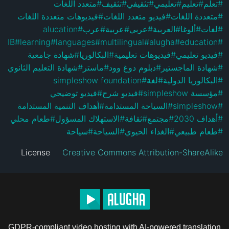
متعدد اللغات
#
تثقيف
#
تثقيفي
#
تعليمي
#
تعليم
#
تعلم
#
فيديوهات متعددة اللغات
#
فيديو متعدد اللغات
#
متعددة اللغات
#
alucation
#
عرب
#
عربية
#
عربي
#
العربية
#
ألوغا
#
لغات
#
IB
#
learning
#
languages
#
multilingual
#
alugha
#
education
#
شهادة جامعية
#
البكالوريا
#
فيديوهات تعليمية
#
فيديو تعليمي
#
شهادة التعليم الثانوي
#
ماستر
#
دبلوم دوغ وود
#
شهادة الماجستير
#
simpleshow foundation
#
لغة
#
البكالوريا الدولية
#
فيديو توضيحي
#
فيديو شرح
#
مؤسسة simpleshow
#
أهداف التنمية المستدامة
#
السياحة المستدامة
#
simpleshow
#
طعام محلي
#
الاستهلاك المسؤول
#
ثقافة
#
مجتمع
#
أهداف 2030
#
سياحة
#
السياحة
#
الغذاء الحيوي
#
طعام طبيعي
#
License
Creative Commons Attribution-ShareAlike
GDPR-compliant video hosting with AI-powered translation