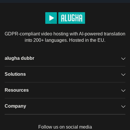
GDPR-compliant video hosting with AI-powered translation
into 200+ languages. Hosted in the EU.
alugha dubbr
Overview
Solutions
Accessible subtitles
GDPR video hosting
Resources
Audio description
Player
Case studies
Company
Glossary
Podcasts with alugha
News & Articles
Pricing
Follow us on social media