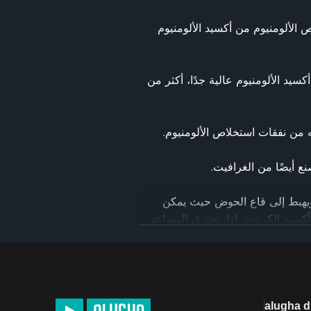
 البوكسيت هو خام الألومنيوم. يُنقَّى البوكسيد للحصول على أكسيد الألومنيوم، وهو مسحوق أبيض. ثم يُستخلَص الألومنيوم من أكسيد الألومنيوم 
 في التحليل الكهربائي، يجب صهر أكسيد الألومنيوم لكي تمر الأيونات خلال المحلول الكهربائي. درجة انصهار أكسيد الألومنيوم عالية جدًا، أكثر من 
 عند تشغيل البطارية، يسري التيار الكهربائي، ويتكوّن الألومنيوم من أكسيد الألومنيوم عند المهبط السالب، ويهبط إلى قاع الحوض حيث يمكن 
فصله كمعدن نقي سائل.‏ ويتكوّن الأكسجين عند المصعد الموجب.‏ ثم يتفاعل مع كربون الغرافيت مكونًا ثاني أكسيد الكربون. لذا، تحترق المصاعد 
اشترك في قناة FuseSchool على YouTube لمزيد من الفيديوهات التعليمية. يتعاون المعلمون وصانعو الرسوم المتحركة لدينا لتقديم فيديوهات 
alugha 