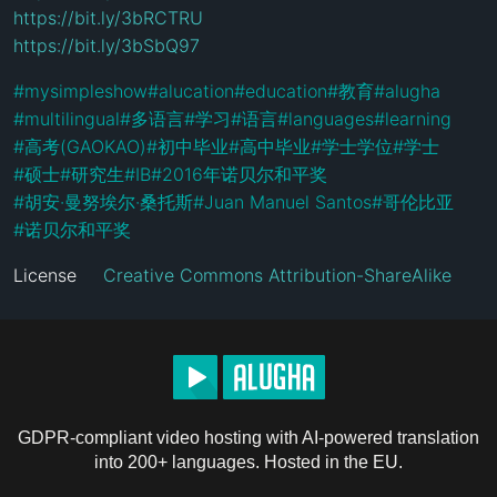
https://bit.ly/3bRCTRU
https://bit.ly/3bSbQ97
#
mysimpleshow
#
alucation
#
education
#
教育
#
alugha
#
multilingual
#
多语言
#
学习
#
语言
#
languages
#
learning
#
高考(GAOKAO)
#
初中毕业
#
高中毕业
#
学士学位
#
学士
#
硕士
#
研究生
#
IB
#
2016年诺贝尔和平奖
#
胡安·曼努埃尔·桑托斯
#
Juan Manuel Santos
#
哥伦比亚
#
诺贝尔和平奖
License
Creative Commons Attribution-ShareAlike
GDPR-compliant video hosting with AI-powered translation
into 200+ languages. Hosted in the EU.