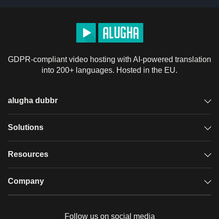
GDPR-compliant video hosting with AI-powered translation
into 200+ languages. Hosted in the EU.
alugha dubbr
Overview
Solutions
Accessible subtitles
GDPR video hosting
Resources
Audio description
Player
Case studies
Company
Glossary
Podcasts with alugha
News & Articles
Pricing
Follow us on social media