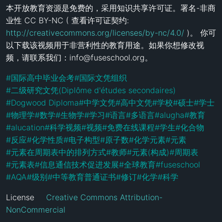
本开放教育资源是免费的，采用知识共享许可证。署名-非商
业性 CC BY-NC ( 查看许可证契约: 
http://creativecommons.org/licenses/by-nc/4.0/
 )。 你可
以下载该视频用于非营利性的教育用途。如果你想修改视
频，请联系我们：info@fuseschool.org。
#
国际高中毕业会考
#
国际文凭组织
#
二级研究文凭(Diplôme d'études secondaires)
#
Dogwood Diploma
#
中学文凭
#
高中文凭
#
学校
#
硕士
#
学士
#
物理学
#
数学
#
生物学
#
学习
#
语言
#
多语言
#
alugha
#
教育
#
alucation
#
科学视频
#
视频
#
免费在线课程
#
学生
#
化合物
#
反应
#
化学性质
#
电子构型
#
原子数
#
化学元素
#
元素
#
元素在周期表中的排列方式
#
教师
#
元素(构成)
#
周期表
#
元素表
#
信息通信技术促进发展
#
全球教育
#
fuseschool
#
AQA
#
级别
#
中等教育普通证书
#
修订
#
化学
#
科学
License
Creative Commons Attribution-
NonCommercial