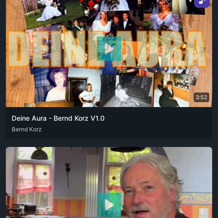
3:52
Deine Aura - Bernd Korz V1.0
DEU
Bernd Korz
PFL
ZXX