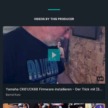
VIDEOS BY THIS PRODUCER
1:41
Yamaha CK61/CK88 Firmware installieren – Der Trick mit [SETTING] + [▼]
ARA
Bernd Korz
DEU
ENG
FRA
ZHO
♪