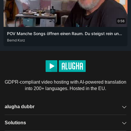
0:56
POV Manche Songs öffnen einen Raum. Du steigst rein und weißt nicht mehr, wie lange du schon drin bist.
DEU
Bernd Korz
GDPR-compliant video hosting with AI-powered translation
into 200+ languages. Hosted in the EU.
alugha dubbr
Overview
Solutions