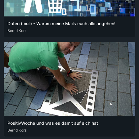
Daten (müll) - Warum meine Mails euch alle angehen!
DEU
Bernd Korz
ENG
ITA
PositivWoche und was es damit auf sich hat
DEU
Bernd Korz
ENG