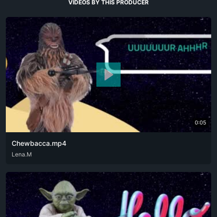
VIDEOS BY THIS PRODUCER
0:05
Chewbacca.mp4
ENG
Lena.M