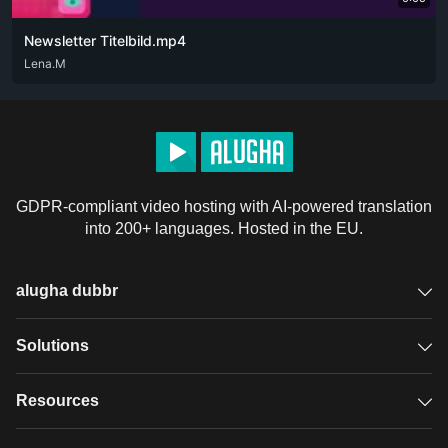
Newsletter Titelbild.mp4
ENG
Lena.M
GDPR-compliant video hosting with AI-powered translation
into 200+ languages. Hosted in the EU.
alugha dubbr
Overview
Solutions
Accessible subtitles
GDPR video hosting
Resources
Audio description
Player