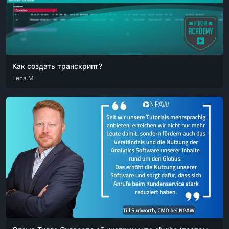
Как создать транскрипт?
DEU
Lena.M
ENG
RUS