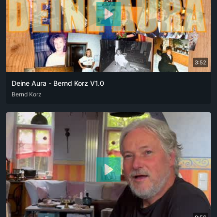
3:52
Deine Aura - Bernd Korz V1.0
DEU
Bernd Korz
PFL
ZXX