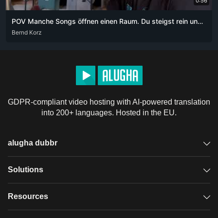
0:56
POV Manche Songs öffnen einen Raum. Du steigst rein und weißt nicht mehr, wie lange du schon drin bist.
DEU
Bernd Korz
GDPR-compliant video hosting with AI-powered translation
into 200+ languages. Hosted in the EU.
alugha dubbr
Overview
Solutions
Accessible subtitles
GDPR video hosting
Resources
Audio description
Player