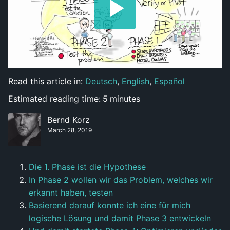
Read this article in:
Deutsch
,
English
,
Español
Estimated reading time:
5
minutes
Bernd Korz
March 28, 2019
Die 1. Phase ist die Hypothese
In Phase 2 wollen wir das Problem, welches wir
erkannt haben, testen
Basierend darauf konnte ich eine für mich
logische Lösung und damit Phase 3 entwickeln