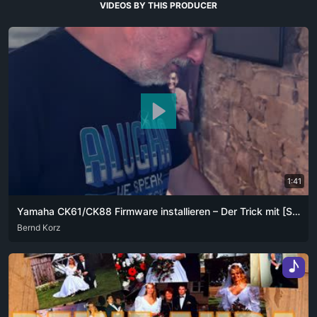
VIDEOS BY THIS PRODUCER
1:41
Yamaha CK61/CK88 Firmware installieren – Der Trick mit [SETTING] + [▼]
ARA
Bernd Korz
DEU
ENG
FRA
ZHO
♪