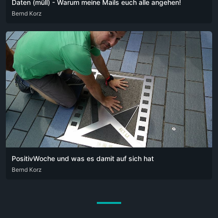
Daten (müll) - Warum meine Mails euch alle angehen!
DEU
Bernd Korz
ENG
ITA
PositivWoche und was es damit auf sich hat
DEU
Bernd Korz
ENG