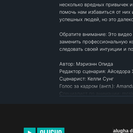
несколько вредных привычек и
помочь нам избавиться от них
успешных людей, но это далеко
Обратите внимание: Это видео 
заменить профессиональную ко
следовать своей интуиции и по
Автор: Мэриэнн Опида 

Редактор сценария: Айседора Х
Сценарист: Келли Сунг 

Голос за кадром (англ.): AmandaS
Специалист по анимации: mcsk
Менеджер YouTube: Синди Чонг  
Источники:

www.ilonasalmons.com/single-po
alugha 