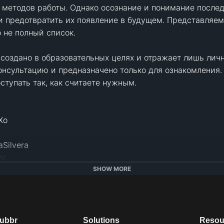
 методов работы. Однако осознание и понимание послед
 и предотвратить их появление в будущем. Представляем
 не полный список.

создано в образовательных целях и отражает лишь личн
нсультацию и предназначено только для ознакомления. 
ступать так, как считаете нужным.

о 

ilvera 

y

  

SHOW MORE
st/2015/10/07/the-7-habits-of-highly-burnedout-people
.

dubbr
Solutions
Resou