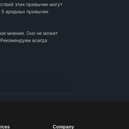
ствий этих привычек могут 
 5 вредных привычек 
ое мнение. Оно не может 
Рекомендуем всегда 
Salmons, Ilona. “The 7 Habits of Highly Burned-out People.” Los Angeles Therapist | Ilona Salmons ED.D., LMFT, 
rces
Company