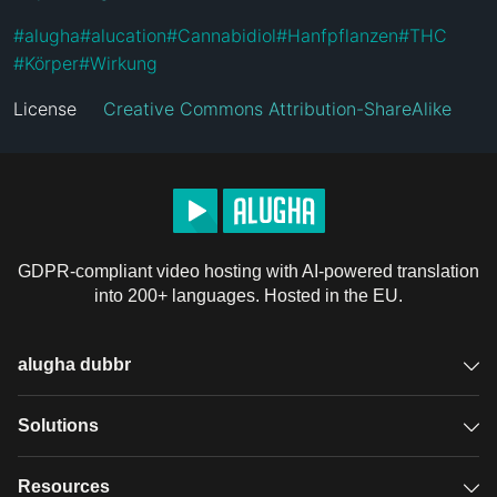
#
alugha
#
alucation
#
Cannabidiol
#
Hanfpflanzen
#
THC
#
Körper
#
Wirkung
License
Creative Commons Attribution-ShareAlike
GDPR-compliant video hosting with AI-powered translation
into 200+ languages. Hosted in the EU.
alugha dubbr
Overview
Solutions
Accessible subtitles
GDPR video hosting
Resources