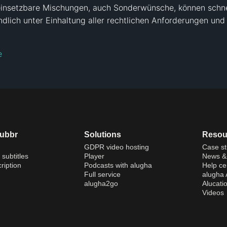
einsetzbare Mischungen, auch Sonderwünsche, können schnell
lich unter Einhaltung aller rechtlichen Anforderungen und g
e
dubbr
Solutions
Resou
GDPR video hosting
Case st
 subtitles
Player
News & 
ription
Podcasts with alugha
Help ce
Full service
alugha
alugha2go
Alucati
Videos