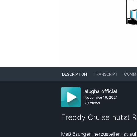
DESCRIPTION
TRANSCRIPT
COMM
alugha official
November 19, 2021
70 views
Freddy Cruise nutzt 
Maßlösungen herzustellen ist au