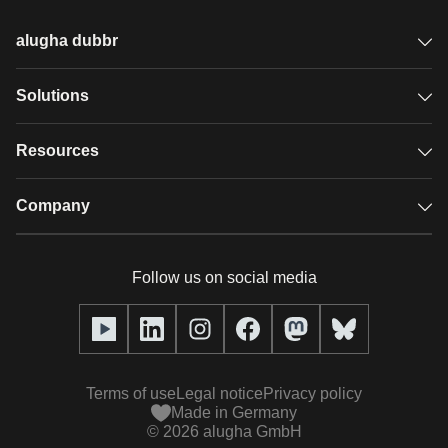
alugha dubbr
Overview
Solutions
Accessible subtitles
GDPR video hosting
Resources
Audio description
Player
Case studies
Company
Glossary
Podcasts with alugha
News & Articles
Pricing
Follow us on social media
Full service
Help center
Our team
alugha2go
alugha Academy
Partners
Alucation
Terms of use
Legal notice
Privacy policy
Press (media kit)
Made in Germany
©
2026
alugha GmbH
Videos