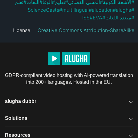
تعلم
#
اللغات
#
ألوغا
#
تعليم
#
المشي الفضائي
#
الأشعة الكونية
#
ScienceCasts
#
multilingual
#
alucation
#
alugha
#
ISS
#
EVA
#
متعدد اللغات
#
License
Creative Commons Attribution-ShareAlike
GDPR-compliant video hosting with AI-powered translation
into 200+ languages. Hosted in the EU.
alugha dubbr
Overview
Solutions
Accessible subtitles
GDPR video hosting
Resources