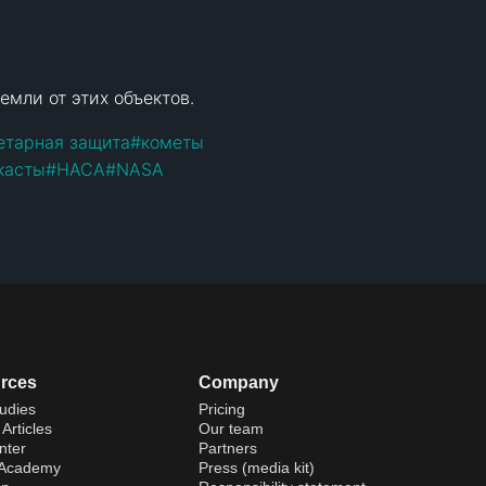
мли от этих объектов.
етарная защита
#
кометы
касты
#
НАСА
#
NASA
rces
Company
udies
Pricing
Articles
Our team
nter
Partners
 Academy
Press (media kit)