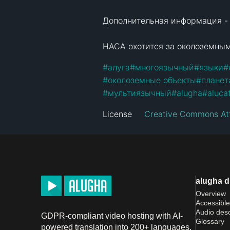
Дополнительная информация -
НАСА охотится за околоземным
#
алуга
#
многоязычный
#
языки
#
#
околоземные объекты
#
планет
#
мультиязычный
#
alugha
#
aluca
License
Creative Commons Att
alugha 
Overview
Accessible
Audio desc
GDPR-compliant video hosting with AI-
Glossary
powered translation into 200+ languages.