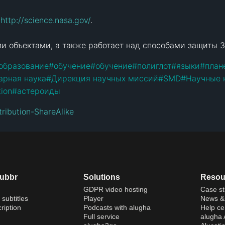
 
http://science.nasa.gov/
.

и объектами, а также работает над способами защиты Зе
образование
#
обучение
#
обучение
#
полиглот
#
языки
#
план
арная наука
#
Дирекция научных миссий
#
SMD
#
Научные 
tion
#
астероиды
ribution-ShareAlike
dubbr
Solutions
Resou
GDPR video hosting
Case st
 subtitles
Player
News & 
ription
Podcasts with alugha
Help ce
Full service
alugha