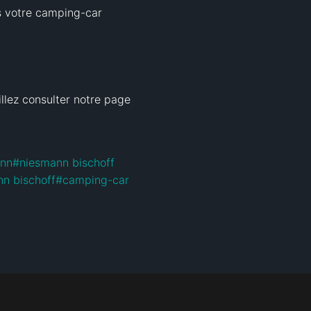
s votre camping-car 
lez consulter notre page 
ann
#
niesmann bischoff
n bischoff
#
camping-car