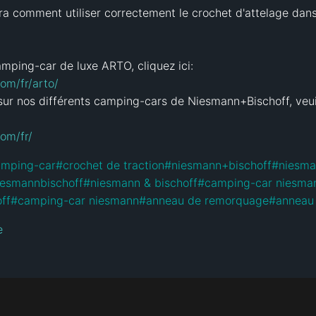
a comment utiliser correctement le crochet d'attelage dan
om/fr/arto/
 sur nos différents camping-cars de Niesmann+Bischoff, veuil
om/fr/
amping-car
#
crochet de traction
#
niesmann+bischoff
#
niesm
iesmannbischoff
#
niesmann & bischoff
#
camping-car niesman
ff
#
camping-car niesmann
#
anneau de remorquage
#
anneau
e