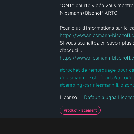
"Cette courte vidéo vous montrer
Niesmann+Bischoff ARTO. 

https://www.niesmann-bischoff.c
Si vous souhaitez en savoir plus
https://www.niesmann-bischoff.c
#
crochet de remorquage pour c
#
niesmann bischoff arto
#
arto
#
n
#
camping-car niesmann & bischo
License
Default alugha Licens
Product Placement