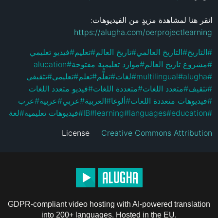
انقر هنا لمشاهدة مزيدٍ من الفيديوهات: 
https://alugha.com/oerprojectlearning
فيديو تعليمي
#
تعليم
#
تاريخ العالم
#
التاريخ العالمي
#
التاريخ
#
alucation
#
موارد تعليمية مفتوحة
#
مشروع تاريخ العالم
#
تثقيفي
#
تعليمي
#
تعلم
#
تعلُّم
#
لغات
#
multilingual
#
alugha
#
فيديو متعدد اللغات
#
متعددة اللغات
#
متعدد اللغات
#
تثقيف
#
عرب
#
عربية
#
عربي
#
العربية
#
ألوغا
#
فيديوهات متعددة اللغات
#
لغة
#
فيديوهات تعليمية
#
IB
#
learning
#
languages
#
education
#
License
Creative Commons Attribution
GDPR-compliant video hosting with AI-powered translation
into 200+ languages. Hosted in the EU.