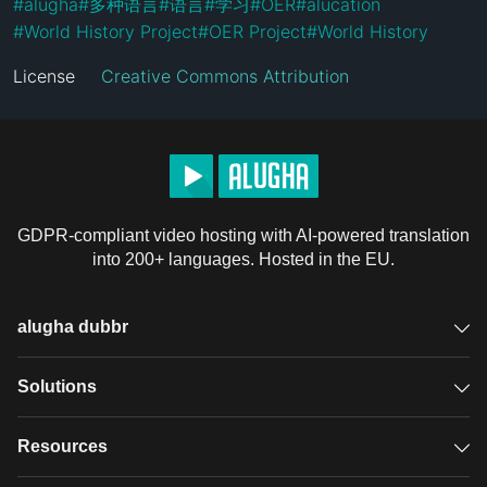
#
alugha
#
多种语言
#
语言
#
学习
#
OER
#
alucation
#
World History Project
#
OER Project
#
World History
License
Creative Commons Attribution
GDPR-compliant video hosting with AI-powered translation
into 200+ languages. Hosted in the EU.
alugha dubbr
Overview
Solutions
Accessible subtitles
GDPR video hosting
Resources
Audio description