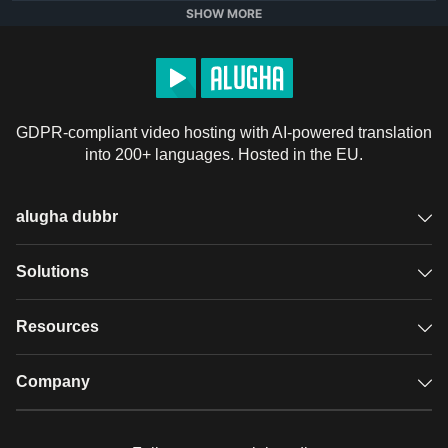
• Doppelseitiges Klebeband

SHOW MORE
• Weingummis

• Zähe Bonbons

• Becher

• Lebensmittelfarbe

GDPR-compliant video hosting with AI-powered translation
• Zahnpastatube

into 200+ languages. Hosted in the EU.
• Backpapier

• Granatapfel

• Rote Weingummis

alugha dubbr
• Essbarer Glitzer

• Farb-Behälter

Overview
Solutions
• Leerer EOS Balsambehälter

• Öl

Accessible subtitles
GDPR video hosting
Resources
• Orange

Audio description
• Leere Puderdose

Player
Case studies
Company
• Leere Flasche

Glossary
• Kuchen

Podcasts with alugha
News & Articles
Pricing
• Rundes Pizzabrot
