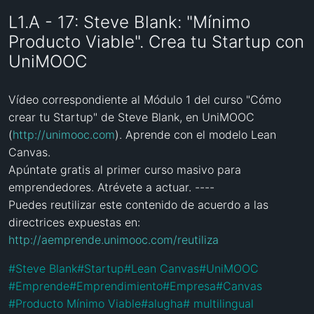
L1.A - 17: Steve Blank: "Mínimo
Producto Viable". Crea tu Startup con
UniMOOC
Vídeo correspondiente al Módulo 1 del curso "Cómo 
crear tu Startup" de Steve Blank, en UniMOOC 
(
http://unimooc.com
). Aprende con el modelo Lean 
Canvas.

Apúntate gratis al primer curso masivo para 
emprendedores. Atrévete a actuar. ----

Puedes reutilizar este contenido de acuerdo a las 
http://aemprende.unimooc.com/reutiliza
#
Steve Blank
#
Startup
#
Lean Canvas
#
UniMOOC
#
Emprende
#
Emprendimiento
#
Empresa
#
Canvas
#
Producto Mínimo Viable
#
alugha
#
 multilingual