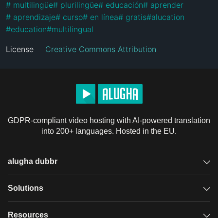
#
 multilingüe
#
 plurilingüe
#
 educación
#
 aprender
#
 aprendizaje
#
 curso
#
 en línea
#
 gratis
#
alucation
#
education
#
multilingual
License
Creative Commons Attribution
GDPR-compliant video hosting with AI-powered translation
into 200+ languages. Hosted in the EU.
alugha dubbr
Overview
Solutions
Accessible subtitles
GDPR video hosting
Resources