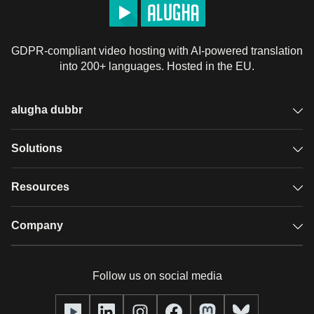
GDPR-compliant video hosting with AI-powered translation
into 200+ languages. Hosted in the EU.
alugha dubbr
Overview
Solutions
Accessible subtitles
GDPR video hosting
Resources
Audio description
Player
Case studies
Company
Glossary
Podcasts with alugha
News & Articles
Pricing
Follow us on social media
Full service
Help center
Our team