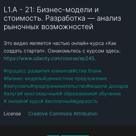
L1.A - 21: Бизнес-модели и
стоимость. Разработка — анализ
рыночных возможностей
Это видео является частью онлайн-курса «Как 
создать стартап». Ознакомьтесь с курсом здесь: 
https://www.udacity.com/course/ep245
.
#
процесс развития клиентов
#
стив бланк
#
бизнес-модель
#
ценностное предложение
#
запускать
#
предпринимательство
#
модели доходов
#
алуга
#
 многоязычный
#
 образование
#
 обучение
#
 онлайн
#
 курс
#
 бесплатный
#
дерзость
License
Creative Commons Attribution