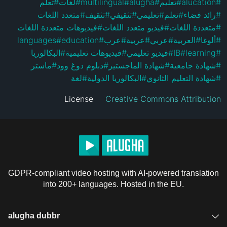
تعلُّم
#
لغات
#
multilingual
#
alugha
#
تعليم
#
alucation
#
متعدد اللغات
#
تثقيف
#
تثقيفي
#
تعليمي
#
تعلم
#
رائد فضاء
#
فيديوهات متعددة اللغات
#
فيديو متعدد اللغات
#
متعددة اللغات
#
languages
#
education
#
عرب
#
عربية
#
عربي
#
العربية
#
ألوغا
#
البكالوريا
#
فيديوهات تعليمية
#
فيديو تعليمي
#
IB
#
learning
#
ماستر
#
دبلوم دوغ وود
#
شهادة الماجستير
#
شهادة جامعية
#
لغة
#
البكالوريا الدولية
#
شهادة التعليم الثانوي
#
License
Creative Commons Attribution
GDPR-compliant video hosting with AI-powered translation
into 200+ languages. Hosted in the EU.
alugha dubbr