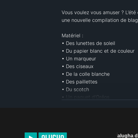
Vous voulez vous amuser ? L’été 
une nouvelle compilation de blagu
Matériel : 

• Des lunettes de soleil

• Du papier blanc et de couleur

• Un marqueur

• Des ciseaux

• De la colle blanche

• Des paillettes

• Du scotch

• Un paquet d’Oréos

• Des chewing gum

• Des bols et des assiettes

• Une cuillère

• De l’eau

• Un pistolet à colle

alugha 