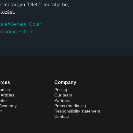
mi tárgyú ítéletét mutatja be, 
tozást.
tice
#
General Court
 Trading Scheme
rces
Company
udies
Pricing
Articles
Our team
nter
Partners
 Academy
Press (media kit)
on
Responsibility statement
Contact