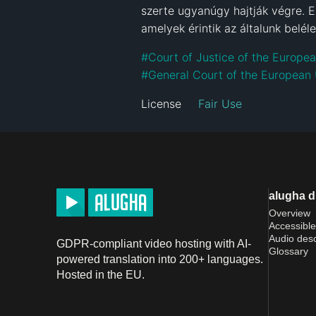
szerte ugyanúgy hajtják végre. E
amelyek érintik az általunk belél
#
Court of Justice of the Europe
#
General Court of the European
License
Fair Use
alugha 
Overview
Accessible
Audio desc
GDPR-compliant video hosting with AI-
Glossary
powered translation into 200+ languages.
Hosted in the EU.