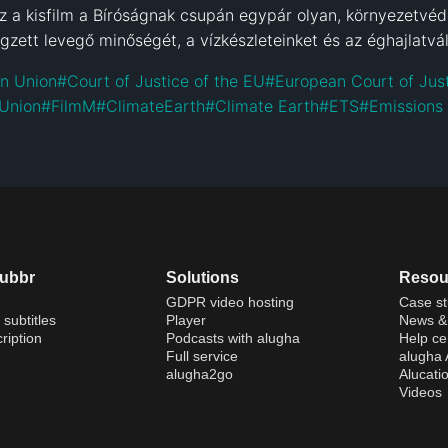
z a kisfilm a Bíróságnak csupán egypár olyan, környezetvédel
egzett levegő minőségét, a vízkészleteinket és az éghajlatvál
an Union
#
Court of Justice of the EU
#
European Court of Jus
 Union
#
FilmM
#
ClimateEarth
#
Climate Earth
#
ETS
#
Emissions
dubbr
Solutions
Resou
GDPR video hosting
Case st
 subtitles
Player
News & 
ription
Podcasts with alugha
Help ce
Full service
alugha
alugha2go
Alucati
Videos