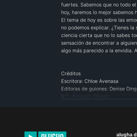
fuertes. Sabemos que no todo el 
hoy, haremos lo mejor sabemos h
El tema de hoy es sobre las emo
no podemos explicar. ¿Tienes la 
ciencia cierta que no lo sabes t
sensación de encontrar a alguien
algo más parecido a la envidia. 
Créditos

Escritora: Chloe Avenasa

Editoras de guiones: Denise Ding 
V.O.: Amanda Silvera 

Animación: Clarisse Xingyi

Administradora de YouTube: Cin
Gerente de reclutamiento: Yumika
alugha 