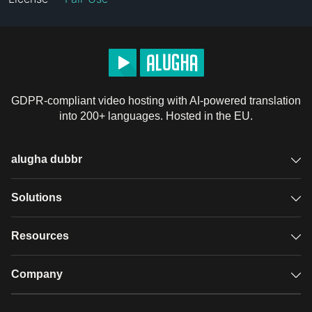
GDPR-compliant video hosting with AI-powered translation
into 200+ languages. Hosted in the EU.
alugha dubbr
Overview
Solutions
Accessible subtitles
GDPR video hosting
Resources
Audio description
Player
Case studies
Company
Glossary
Podcasts with alugha
News & Articles
Pricing