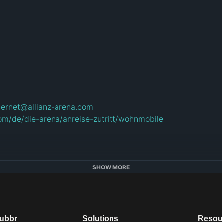
nternet@allianz-arena.com
com/de/die-arena/anreise-zutritt/wohnmobile
SHOW MORE
,00€

dubbr
Solutions
Resou