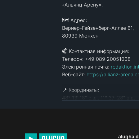
«Альянц Арену».

🗺️ Адрес:

Вернер-Гейзенберг-Аллее 61,

80939 Мюнхен

📫 Контактная информация:

Телефон: +49 089 20051008

Электронная почта: 
redaktion.i
Веб-сайт: 
https://allianz-arena.
📍 Координаты:

48° 13′ 18" с.ш., 11° 37′ 28" в.д.

💶 Сборы:

Площадка (в высокий сезон): 10
Вода: включена

alugha 