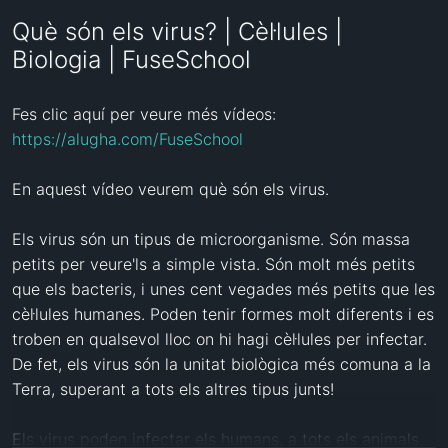
Què són els virus? | Cèl·lules |
Biologia | FuseSchool
Fes clic aquí per veure més vídeos: 
https://alugha.com/FuseSchool
En aquest vídeo veurem què són els virus.

Els virus són un tipus de microorganisme. Són massa 
petits per veure'ls a simple vista. Són molt més petits 
que els bacteris, i unes cent vegades més petits que les 
cèl·lules humanes. Poden tenir formes molt diferents i es 
troben en qualsevol lloc on hi hagi cèl·lules per infectar. 
De fet, els virus són la unitat biològica més comuna a la 
Terra, superant a tots els altres tipus junts!

Els virus poden infectar els humans, a tots els animals, 