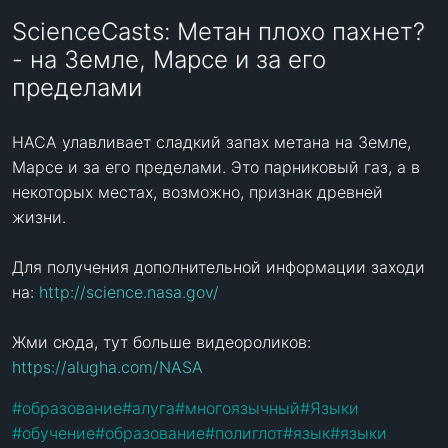
ScienceCasts: Метан плохо пахнет?
- на Земле, Марсе и за его
пределами
НАСА улавливает сладкий запах метана на Земле, 
Марсе и за его пределами. Это парниковый газ, а в 
некоторых местах, возможно, признак древней 
жизни.

Для получения дополнительной информации заходи 
на: 
http://science.nasa.gov/
Жми сюда, тут больше видеороликов: 
https://alugha.com/NASA
#
образование
#
алуга
#
многоязычный
#
Языки
#
обучение
#
образование
#
полиглот
#
язык
#
языки