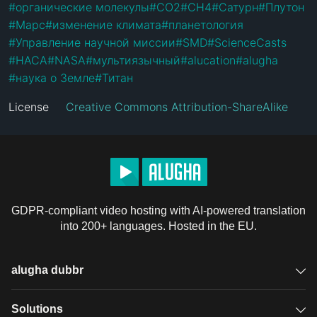
#
органические молекулы
#
СО2
#
CH4
#
Сатурн
#
Плутон
#
Марс
#
изменение климата
#
планетология
#
Управление научной миссии
#
SMD
#
ScienceCasts
#
НАСА
#
NASA
#
мультиязычный
#
alucation
#
alugha
#
наука о Земле
#
Титан
License
Creative Commons Attribution-ShareAlike
GDPR-compliant video hosting with AI-powered translation
into 200+ languages. Hosted in the EU.
alugha dubbr
Overview
Solutions