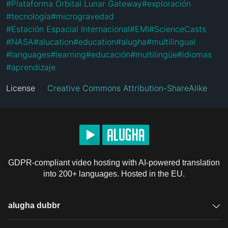
#
Plataforma Orbital Lunar Gateway
#
exploración
#
tecnología
#
microgravedad
#
Estación Espacial Internacional
#
EMI
#
ScienceCasts
#
NASA
#
alucation
#
education
#
alugha
#
multilingual
#
languages
#
learning
#
educación
#
multilingüe
#
idiomas
#
aprendizaje
License
Creative Commons Attribution-ShareAlike
GDPR-compliant video hosting with AI-powered translation
into 200+ languages. Hosted in the EU.
alugha dubbr