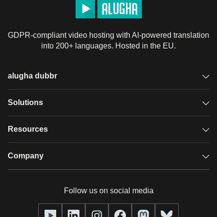
GDPR-compliant video hosting with AI-powered translation
into 200+ languages. Hosted in the EU.
alugha dubbr
Overview
Solutions
Accessible subtitles
GDPR video hosting
Resources
Audio description
Player
Case studies
Company
Glossary
Podcasts with alugha
News & Articles
Pricing
Follow us on social media
Full service
Help center
Our team