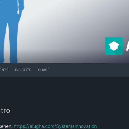
ENTS
INSIGHTS
SHARE
tro
sehen: 
https://alugha.com/SystemsInnovation