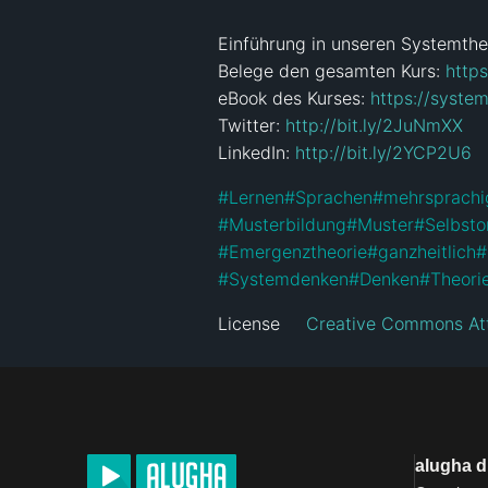
Einführung in unseren Systemtheo
Belege den gesamten Kurs: 
https
eBook des Kurses: 
https://system
Twitter: 
http://bit.ly/2JuNmXX
LinkedIn: 
http://bit.ly/2YCP2U6
#
Lernen
#
Sprachen
#
mehrsprachi
#
Musterbildung
#
Muster
#
Selbsto
#
Emergenztheorie
#
ganzheitlich
#
#
Systemdenken
#
Denken
#
Theori
License
Creative Commons Att
alugha 