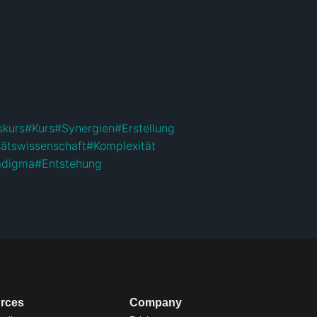
skurs
#
Kurs
#
Synergien
#
Erstellung
tätswissenschaft
#
Komplexität
adigma
#
Entstehung
rces
Company