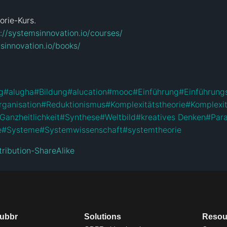
rie-Kurs.

://systemsinnovation.io/courses/
sinnovation.io/books/
g
#
alugha
#
Bildung
#
alucation
#
mooc
#
Einführung
#
Einführung
rganisation
#
Reduktionismus
#
Komplexitätstheorie
#
Komplexi
Ganzheitlichkeit
#
Synthese
#
Weltbild
#
kreatives Denken
#
Par
e
#
Systeme
#
Systemwissenschaft
#
systemtheorie
ribution-ShareAlike
dubbr
Solutions
Resou