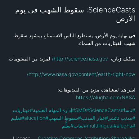
ScienceCasts: سقوط الشهب في يوم
الأرض
في نهاية يوم الأرض، يستطيع الناس الاستمتاع بمشهد سقوط 
http://science.nasa.gov/
يمكنك زيارة  
http://www.nasa.gov/content/earth-right-now/
انقر هنا لمشاهدة مزيدٍ من الفيديوهات: 
https://alugha.com/NASA
قيثاريات
#
إدارة المهام العلمية
#
SMD
#
ScienceCasts
#
ناسا
#
تعليم
#
alucation
#
سقوط الشهب
#
غبار المذنب
#
مذنب تاتشر
#
تعلُّم
#
لغات
#
multilingual
#
alugha
#
License
Creative Commons Attribution-ShareAlike