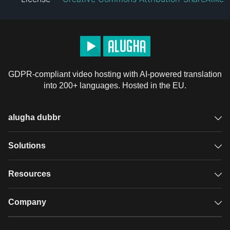
GDPR-compliant video hosting with AI-powered translation
into 200+ languages. Hosted in the EU.
alugha dubbr
Overview
Solutions
Accessible subtitles
GDPR video hosting
Resources
Audio description
Player
Case studies
Company
Glossary
Podcasts with alugha
News & Articles
Pricing