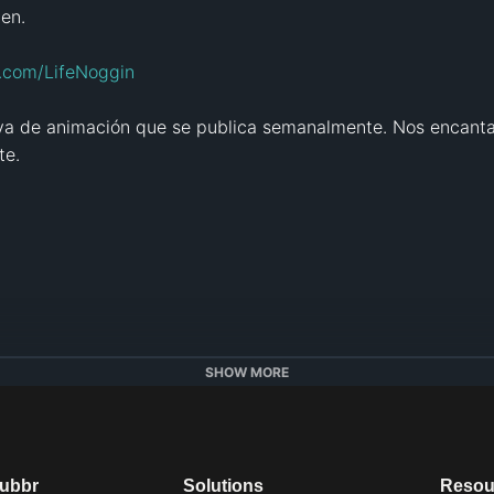
n.

a.com/LifeNoggin
iva de animación que se publica semanalmente. Nos encanta 
e.  

krofl.com
SHOW MORE
tube.com/patdoesit
/coconutcab
com/IanDokie
dubbr
Solutions
Resou