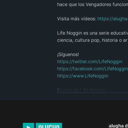
hace que los Vengadores funcione
Visita más vídeos: 
https://alugh
Life Noggin es una serie educat
ciencia, cultura pop, historia o art
https://twitter.com/LifeNoggin
https://facebook.com/LifeNoggin
https://www.LifeNoggin
Equipo de Life Noggin:

Animación y diseño: 
http://www.
Voz (versión inglesa): 
http://you
Guion: 
https://www.youtube.com
Producción: 
http://www.twitter.
alugha 