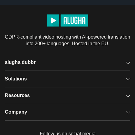
GDPR-compliant video hosting with AI-powered translation
into 200+ languages. Hosted in the EU.
alugha dubbr
Overview
Solutions
Accessible subtitles
GDPR video hosting
Resources
Audio description
Player
Case studies
Company
Glossary
Podcasts with alugha
News & Articles
Pricing
Follow us on social media