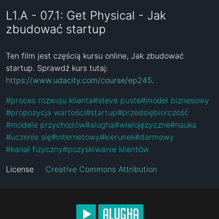
L1.A - 07.1: Get Physical - Jak
zbudować startup
Ten film jest częścią kursu online, Jak zbudować 
startup. Sprawdź kurs tutaj: 
https://www.udacity.com/course/ep245
.
#
proces rozwoju klienta
#
steve puste
#
model biznesowy
#
propozycja wartości
#
startup
#
przedsiębiorczość
#
modele przychodów
#
alugha
#
wielojęzyczne
#
nauka
#
uczenie się
#
internetowy
#
kierunek
#
darmowy
#
kanał fizyczny
#
pozyskiwanie klientów
License
Creative Commons Attribution