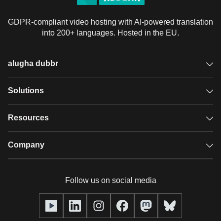
GDPR-compliant video hosting with AI-powered translation
into 200+ languages. Hosted in the EU.
alugha dubbr
Overview
Solutions
Accessible subtitles
GDPR video hosting
Resources
Audio description
Player
Case studies
Company
Glossary
Podcasts with alugha
News & Articles
Pricing
Follow us on social media
Full service
Help center
Our team
alugha2go
alugha Academy
Partners