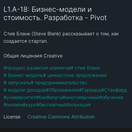
L1.A-18: Бизнес-модели и
стоимость. Разработка - Pivot
Стив Бланк (Steve Blank) рассказывает о том, как 
создается стартап.

Общая лицензия Creative
#
процесс развития клиентов
#
 стив бланк
#
 бизнес-модель
#
 ценностное предложение
#
 запускать
#
 предпринимательство
#
 модели доходов
#
Образование
#
Гарвард
#
Стэнфорд
#
университет
#
Как
#
алуга
#
многоязычный
#
обучение
#
онлайн
#
курс
#
бесплатный
#
алукация
License
Creative Commons Attribution