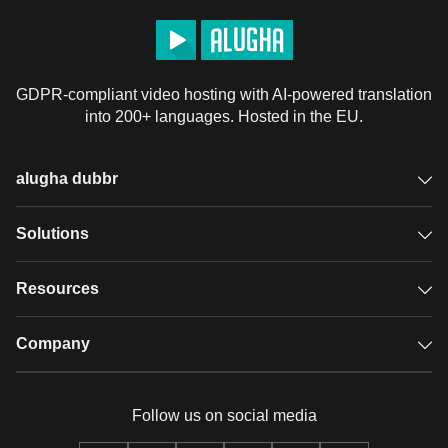
GDPR-compliant video hosting with AI-powered translation
into 200+ languages. Hosted in the EU.
alugha dubbr
Overview
Solutions
Accessible subtitles
GDPR video hosting
Resources
Audio description
Player
Case studies
Company
Glossary
Podcasts with alugha
News & Articles
Pricing
Follow us on social media
Full service
Help center
Our team