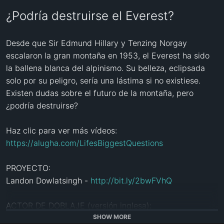
¿Podría destruirse el Everest?
Desde que Sir Edmund Hillary y Tenzing Norgay 
escalaron la gran montaña en 1953, el Everest ha sido 
la ballena blanca del alpinismo. Su belleza, eclipsada 
solo por su peligro, sería una lástima si no existiese. 
Existen dudas sobre el futuro de la montaña, pero 
¿podría destruirse?

Haz clic para ver más vídeos: 
https://alugha.com/LifesBiggestQuestions
PROYECTO:

Landon Dowlatsingh - 
http://bit.ly/2bwFVhQ
ACTOR DE DOBLAJE (versión inglesa):

Ron McKenzie-Lefurgey: 
SHOW MORE