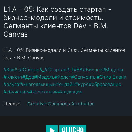
L1.A - 05: Как создать стартап -
бизнес-модели и стоимость.
Сегменты клиентов Dev - B.M.
Canvas
L1.A - 05: Бизнес-модели и Cust. Сегменты клиентов 
Dev - B.M. Canvas
#
Как
#
к
#
Сборка
#
_
#
Стартап
#
L1
#
5A
#
Бизнес
#
Модели
#
Клиент
#
Дев
#
Модель
#
Холст
#
Сегменты
#
Стив Бланк
#
алуга
#
многоязычный
#
онлайн
#
курс
#
образование
#
обучение
#
бесплатный
#
алукация
License
Creative Commons Attribution