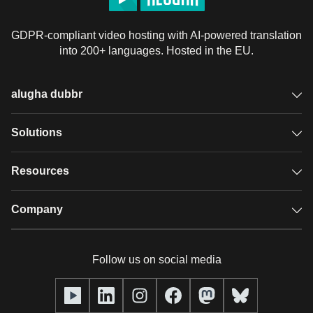
GDPR-compliant video hosting with AI-powered translation
into 200+ languages. Hosted in the EU.
alugha dubbr
Overview
Solutions
Accessible subtitles
GDPR video hosting
Resources
Audio description
Player
Case studies
Company
Glossary
Podcasts with alugha
News & Articles
Pricing
Follow us on social media
Full service
Help center
Our team
alugha2go
alugha Academy
Partners