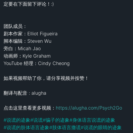
定要在下面留下评论！:) 

团队成员： 

剧本作家：Elliot Figueira

脚本编辑：Steven Wu

旁白：Micah Jao

动画师：Kyle Graham

YouTube 经理：Cindy Cheong

如果视频帮助了你，请分享视频并按赞！

翻译与配音 : alugha

点击这里查看更多视频：
https://alugha.com/Psych2Go
#
说谎的迹象
#
说谎
#
骗子的迹象
#
身体语言说谎的迹象
#
说谎的肢体语言迹象
#
肢体语言撒谎
#
说谎的眼睛的迹象