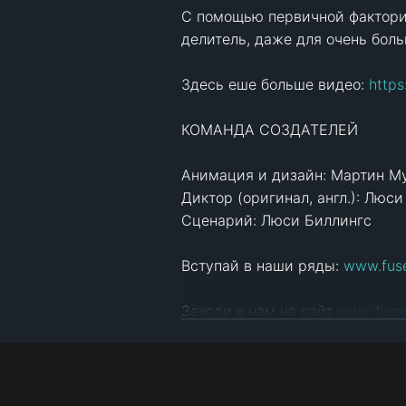
С помощью первичной фактори
делитель, даже для очень боль
Здесь еше больше видео: 
https
КОМАНДА СОЗДАТЕЛЕЙ

Анимация и дизайн: Мартин Му
Диктор (оригинал, англ.): Люси
Сценарий: Люси Биллингс

Вступай в наши ряды: 
www.fuse
Заходи к нам на сайт 
www.fuses
Смотри любое видео, которое 
вопросы или отвечай на них. П
Твиттер: 
https://twitter.com/fus