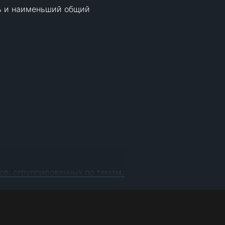
 и наименьший общий 
ов, сгруппированных по темам. 
ругими учащимися. Задавай 