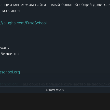
зации мы можем найти самый большой общий делитель
ших чисел.

://alugha.com/FuseSchool
хану

 Биллингс

school.org
chool.org
. Там собрано большое количество видеоролик
заинтересует. Комментируй и делись впечатлениями с д
SHOW MORE
реподаватели свяжутся с тобой.

eSchool