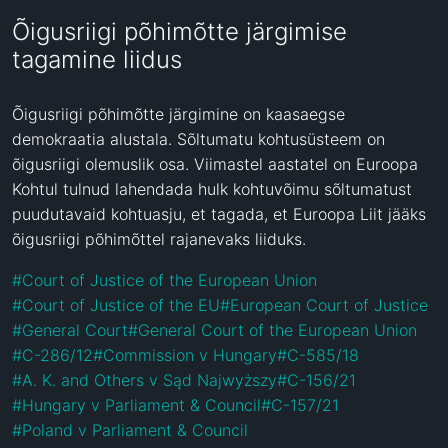
Õigusriigi põhimõtte järgimise
tagamine liidus
Õigusriigi põhimõtte järgimine on kaasaegse 
demokraatia alustala. Sõltumatu kohtusüsteem on 
õigusriigi olemuslik osa. Viimastel aastatel on Euroopa 
Kohtul tulnud lahendada hulk kohtuvõimu sõltumatust 
puudutavaid kohtuasju, et tagada, et Euroopa Liit jääks 
õigusriigi põhimõttel rajanevaks liiduks.
#
Court of Justice of the European Union
#
Court of Justice of the EU
#
European Court of Justice
#
General Court
#
General Court of the European Union
#
C-286/12
#
Commission v Hungary
#
C-585/18
#
A. K. and Others v Sąd Najwyższy
#
C-156/21
#
Hungary v Parliament & Council
#
C-157/21
#
Poland v Parliament & Council