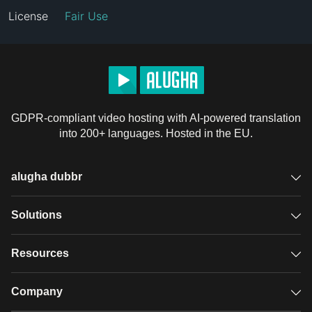
License
Fair Use
GDPR-compliant video hosting with AI-powered translation
into 200+ languages. Hosted in the EU.
alugha dubbr
Overview
Solutions
Accessible subtitles
GDPR video hosting
Resources
Audio description
Player
Case studies
Company