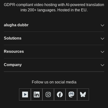
GDPR-compliant video hosting with AI-powered translation
into 200+ languages. Hosted in the EU.
alugha dubbr
Overview
Solutions
Accessible subtitles
GDPR video hosting
Resources
Audio description
Player
Case studies
Company
Glossary
Podcasts with alugha
News & Articles
Pricing
Follow us on social media
Full service
Help center
Our team
alugha2go
alugha Academy
Partners