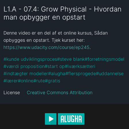
L1.A - 07.4: Grow Physical - Hvordan
man opbygger en opstart
Denne video er en del af et online kursus, Sådan 
opbygges en opstart. Tjek kurset her: 
https://www.udacity.com/course/ep245
.
#
kunde udviklingsproces
#
steve blank
#
forretningsmodel
#
værdi proposition
#
start op
#
iværksætteri
#
indtægter modeller
#
alugha
#
flersprogede
#
uddannelse
#
lærer
#
online
#
rute
#
gratis
License
Creative Commons Attribution