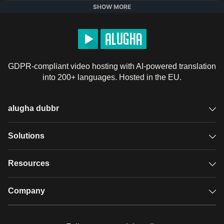
• Schwarzer Marker

SHOW MORE
• Zahnstocher

• Schwarzer Stoff

• Kreide

• Leichter Stoff

GDPR-compliant video hosting with AI-powered translation
• Bilder von optischen Täuschungen

into 200+ languages. Hosted in the EU.
• Kleber

• Ausgedruckte Spinnen

• Klebeband

alugha dubbr
• Bunte Stoffstücke

• Angelleine

Overview
Solutions
• Kopfhörer

• Kaputte Kopfhörer

Accessible subtitles
GDPR video hosting
Resources
• Leere Wasserflasche

Audio description
• Spritze

Player
Case studies
Company
• Mehl

Glossary
• Heu

Podcasts with alugha
News & Articles
Pricing
• Schutzfolie
