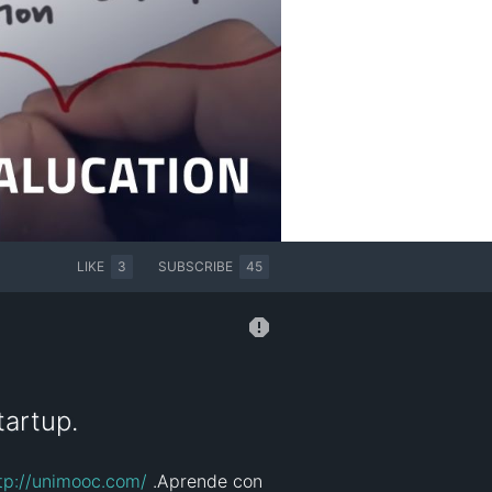
LIKE
3
SUBSCRIBE
45
tartup.
tp://unimooc.com/
 .Aprende con 