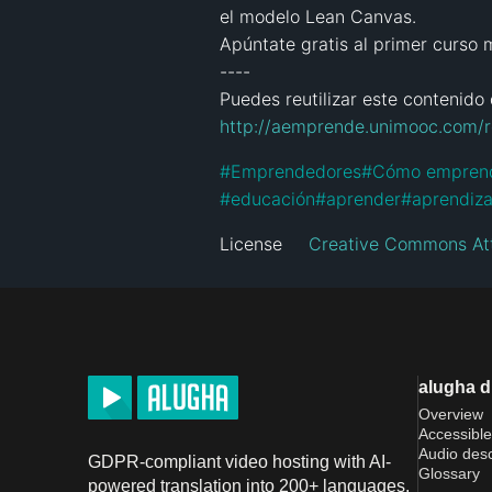
el modelo Lean Canvas.

Apúntate gratis al primer curso 
----

http://aemprende.unimooc.com/re
#
Emprendedores
#
Cómo empren
#
educación
#
aprender
#
aprendiza
License
Creative Commons Att
alugha 
Overview
Accessible
Audio desc
GDPR-compliant video hosting with AI-
Glossary
powered translation into 200+ languages.