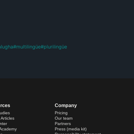
alugha
#
multilingüe
#
plurilingüe
rces
Company
udies
Pricing
Articles
Our team
nter
Partners
 Academy
Press (media kit)