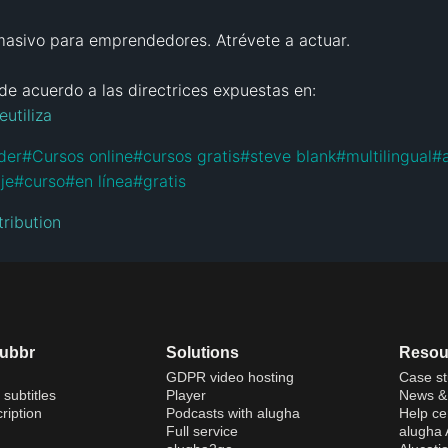
masivo para emprendedores. Atrévete a actuar.

utiliza
der
#
Cursos online
#
cursos gratis
#
steve blank
#
multilingual
#
je
#
curso
#
en línea
#
gratis
ribution
dubbr
Solutions
Resou
GDPR video hosting
Case st
 subtitles
Player
News & 
ription
Podcasts with alugha
Help ce
Full service
alugha