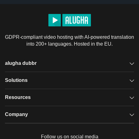
GDPR-compliant video hosting with AI-powered translation
into 200+ languages. Hosted in the EU.
alugha dubbr
Overview
Solutions
Accessible subtitles
GDPR video hosting
Resources
Audio description
Player
Case studies
Company
Glossary
Podcasts with alugha
News & Articles
Pricing
Follow us on social media