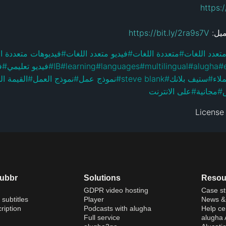
https:
https://bit.ly/2ra9s7V
فيديوهات متعددة ا
#
فيديو متعدد اللغات
#
متعددة اللغات
#
تعدد اللغات
ف
#
فيديو تعليمي
#
IB
#
learning
#
languages
#
multilingual
#
alugha
#
القيمة ا
#
نموذج العمل
#
نموذج عمل
#
steve blank
#
ستيف بلانك
#
لاء
على الانترنت
#
مجانية
#
License
dubbr
Solutions
Resou
GDPR video hosting
Case st
 subtitles
Player
News & 
ription
Podcasts with alugha
Help ce
Full service
alugha