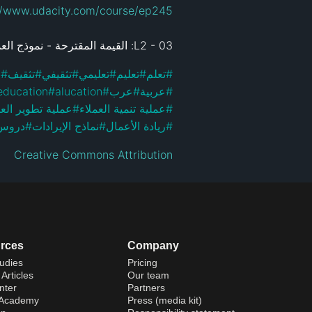
//www.udacity.com/course/ep245
L2 - 03: القيمة المقترحة - نموذج العميل: 
م
#
تثقيف
#
تثقيفي
#
تعليمي
#
تعليم
#
تعلم
#
education
#
alucation
#
عرب
#
عربية
#
عملية تطوير العم
#
عملية تنمية العملاء
#
دروس
#
نماذج الإيرادات
#
ريادة الأعمال
#
Creative Commons Attribution
rces
Company
udies
Pricing
Articles
Our team
nter
Partners
 Academy
Press (media kit)