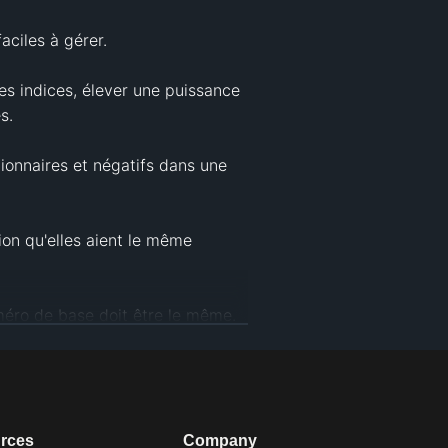
iles à gérer.

es indices, élever une puissance 
.

ionnaires et négatifs dans une 
on qu'elles aient le même 
méro de base doit être le même.

rces
Company