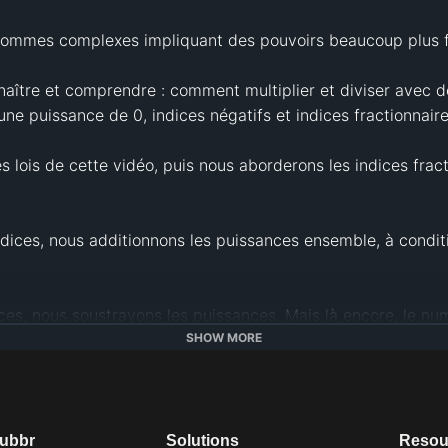
 sommes complexes impliquant des pouvoirs beaucoup plus fac
naître et comprendre : comment multiplier et diviser avec d
une puissance de 0, indices négatifs et indices fractionnaires
lois de cette vidéo, puis nous aborderons les indices fract
ndices, nous additionnons les puissances ensemble, à conditi
ices, nous soustrayons les puissances. Mais là encore, le nu
SHOW MORE
n pouvoir, nous multiplions les pouvoirs.

ut 1.

dubbr
Solutions
Resou