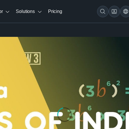
br
Solutions
Pricing