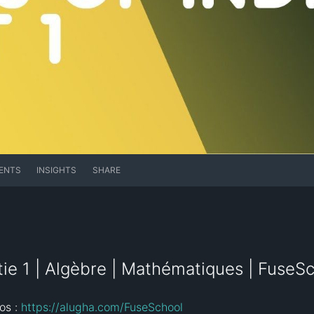
ENTS
INSIGHTS
SHARE
rtie 1 | Algèbre | Mathématiques | FuseS
os : 
https://alugha.com/FuseSchool