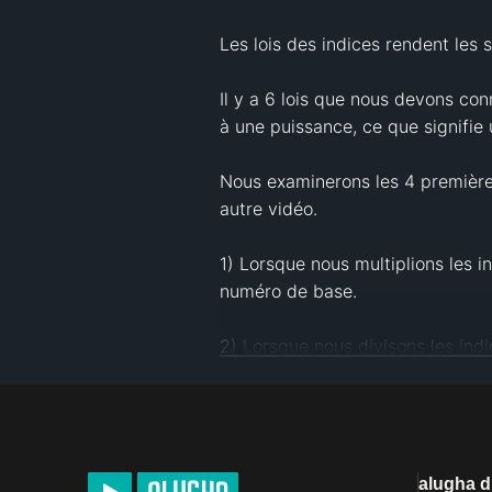
Les lois des indices rendent les
Il y a 6 lois que nous devons con
à une puissance, ce que signifie 
Nous examinerons les 4 premières 
autre vidéo.

1) Lorsque nous multiplions les i
numéro de base.

2) Lorsque nous divisons les ind
3) Lorsqu'un pouvoir est élevé à u
4) Tout ce qui a la puissance 0 va
alugha 